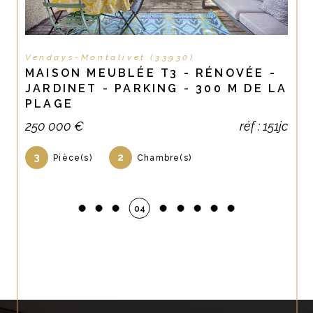
Vendays-Montalivet (33930)
MAISON MEUBLÉE T3 - RÉNOVÉE -
JARDINET - PARKING - 300 M DE LA
PLAGE
250 000 €
réf : 151jc
3
2
Pièce(s)
Chambre(s)
04