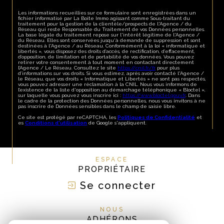
Les informations recueillies sur ce formulaire sont enregistrées dans un
fichier informatisé par La Boite Immo agissant comme Sous-traitant du
traitement pour la gestion de la clientèle/prospects de l'Agence / du
Réseau qui reste Responsable du Traitement de vos Données personnelles.
La base légale du traitement repose sur l'intérêt légitime de l'Agence /
du Réseau. Elles sont conservées jusqu'à demande de suppression et sont
destinées à l'Agence / au Réseau. Conformément à la loi « informatique et
libertés », vous disposez des droits d’accès, de rectification, d’effacement,
d’opposition, de limitation et de portabilité de vos données. Vous pouvez
retirer votre consentement à tout moment en contactant directement
l’Agence / Le Réseau. Consultez le site
https://cnil.fr/fr
pour plus
d’informations sur vos droits. Si vous estimez, après avoir contacté l'Agence /
le Réseau, que vos droits « Informatique et Libertés » ne sont pas respectés,
vous pouvez adresser une réclamation à la CNIL. Nous vous informons de
l’existence de la liste d'opposition au démarchage téléphonique « Bloctel »,
sur laquelle vous pouvez vous inscrire ici :
https://www.bloctel.gouv.fr
. Dans
le cadre de la protection des Données personnelles, nous vous invitons à ne
pas inscrire de Données sensibles dans le champ de saisie libre.
Ce site est protégé par reCAPTCHA, les
Politiques de Confidentialité
et
es
Conditions d'utilisation
de Google s'appliquent.
ESPACE
PROPRIÉTAIRE
Se connecter
NOUS
ADHÉRONS