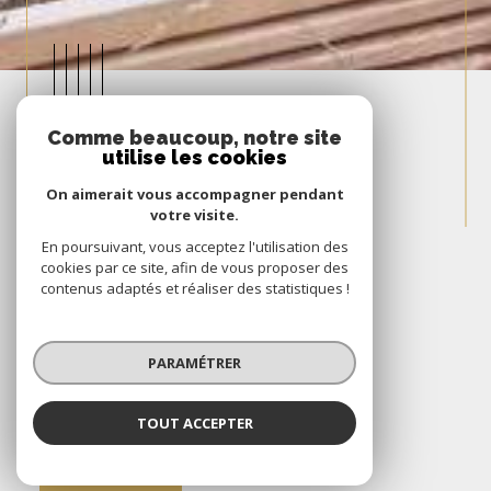
Comme beaucoup, notre site
utilise les cookies
Nous
On aimerait vous accompagner pendant
CONTACTER
votre visite.
En poursuivant, vous acceptez l'utilisation des
cookies par ce site, afin de vous proposer des
06 32 21 35 63
contenus adaptés et réaliser des statistiques !
jc@lacledupatrimoine.com
11 bis rue Lucien Piet
PARAMÉTRER
33320
Eysines
TOUT ACCEPTER
Contact