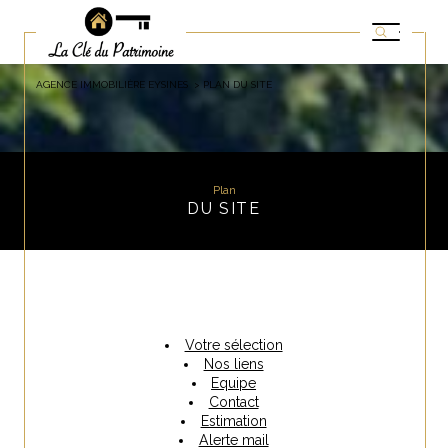
AGENCE IMMOBILIÈRE EYSINES
PLAN DU SITE
Plan
DU SITE
Votre sélection
Nos liens
Equipe
Contact
Estimation
Alerte mail