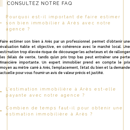
CONSULTEZ NOTRE FAQ
Pourquoi est-il important de faire estimer
son bien immobilier à Arès avec notre
agence ?
Faire estimer son bien à Arès par un professionnel permet d’obtenir une
évaluation fiable et objective, en cohérence avec le marché local. Une
estimation trop élevée risque de décourager les acheteurs et de rallonger
les délais de vente, tandis qu’un prix trop bas peut entraîner une perte
financière importante. Un expert immobilier prend en compte le prix
moyen au mètre carré à Arès, l’emplacement, l’état du bien et la demande
actuelle pour vous fournir un avis de valeur précis et justifié.
L’estimation immobilière à Arès est-elle
payante avec notre agence ?
Combien de temps faut-il pour obtenir une
Non, chez La Clé du Patrimoine, nous proposons une estimation
immobilière gratuite et sans engagement. Notre objectif est de vous
estimation immobilière à Arès ?
accompagner dans votre projet en toute transparence, sans pression
commerciale. Vous êtes libre d’utiliser notre évaluation pour mettre votre
Le processus d’estimation est rapide et efficace. Après une première prise
bien en vente immédiatement ou simplement pour connaître sa valeur