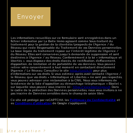
Envoyer
Les informations recueillies sur ce formulaire sont enregistrées dans un
fichier informatisé par La Boite Immo agissant comme Sous-traitant du
traitement pour la gestion de la clientèle/prospects de l'Agence / du
Réseau qui reste Responsable du Traitement de vos Données personnelles.
La base légale du traitement repose sur l'intérêt légitime de l'Agence /
du Réseau. Elles sont conservées jusqu'à demande de suppression et sont
destinées à l'Agence / au Réseau. Conformément à la loi « informatique et
libertés », vous disposez des droits d’accès, de rectification, d’effacement,
d’opposition, de limitation et de portabilité de vos données. Vous pouvez
retirer votre consentement à tout moment en contactant directement
l’Agence / Le Réseau. Consultez le site
https://cnil.fr/fr
pour plus
d’informations sur vos droits. Si vous estimez, après avoir contacté l'Agence /
le Réseau, que vos droits « Informatique et Libertés » ne sont pas respectés,
vous pouvez adresser une réclamation à la CNIL. Nous vous informons de
l’existence de la liste d'opposition au démarchage téléphonique « Bloctel »,
sur laquelle vous pouvez vous inscrire ici :
https://www.bloctel.gouv.fr
. Dans
le cadre de la protection des Données personnelles, nous vous invitons à ne
pas inscrire de Données sensibles dans le champ de saisie libre.
Ce site est protégé par reCAPTCHA, les
Politiques de Confidentialité
et
es
Conditions d'utilisation
de Google s'appliquent.
Une question ?