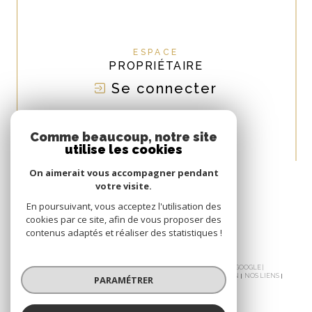
de contact, nous organisons une visite du bien sous quelques jours. Suite à
actuelle sur le marché.
cette analyse détaillée, vous recevez votre avis de valeur sous 48 heures.
Cette réactivité vous permet de prendre les bonnes décisions pour votre
projet immobilier sans perdre de temps.
ESPACE
PROPRIÉTAIRE
Se connecter
NOUS
ADHÉRONS
Comme beaucoup, notre site
utilise les cookies
On aimerait vous accompagner pendant
votre visite.
En poursuivant, vous acceptez l'utilisation des
cookies par ce site, afin de vous proposer des
contenus adaptés et réaliser des statistiques !
© 2026 | TOUS DROITS RÉSERVÉS | TRADUCTION POWERED BY GOOGLE |
NOS HONORAIRES
PLAN DU SITE
MENTIONS LÉGALES
ADMIN
NOS LIENS
PARAMÉTRER
POLITIQUE RGPD
COOKIES