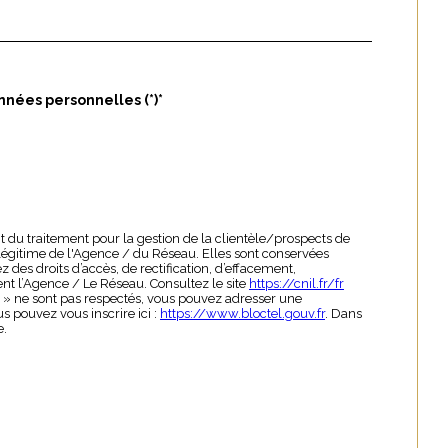
nnées personnelles (*)*
t du traitement pour la gestion de la clientèle/prospects de
légitime de l'Agence / du Réseau. Elles sont conservées
des droits d’accès, de rectification, d’effacement,
nt l’Agence / Le Réseau. Consultez le site
https://cnil.fr/fr
és » ne sont pas respectés, vous pouvez adresser une
s pouvez vous inscrire ici :
https://www.bloctel.gouv.fr
. Dans
e.