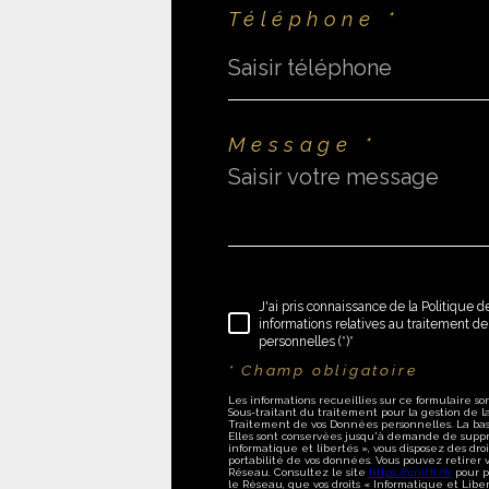
Téléphone *
Message *
J'ai pris connaissance de la Politique de
informations relatives au traitement 
personnelles (*)*
* Champ obligatoire
Les informations recueillies sur ce formulaire s
Sous-traitant du traitement pour la gestion de 
Traitement de vos Données personnelles. La bas
Elles sont conservées jusqu'à demande de suppr
informatique et libertés », vous disposez des droit
portabilité de vos données. Vous pouvez retire
Réseau. Consultez le site
https://cnil.fr/fr
pour pl
le Réseau, que vos droits « Informatique et Libe