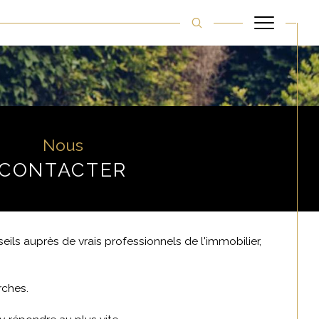
Filtrer
Nous
CONTACTER
Réinitialiser les filtres
eils auprès de vrais professionnels de l'immobilier,
rches.