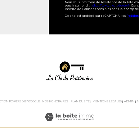
Nous vous informons de l’existence de la liste d
vous inscrire ici :
https://www.bloctel.gouv.fr
. Dans
inscrire de Données sensibles dans le champ de s
Ce site est protégé par reCAPTCHA, les
Politiq
DUCTION POWERED BY GOOGLE |
NOS HONORAIRES
PLAN DU SITE
MENTIONS LÉGALES
ADMIN
N