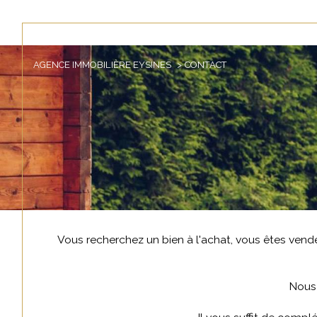
AGENCE IMMOBILIÈRE EYSINES
CONTACT
Acheter
Lo
de l'ancien
TYPE DE BIEN
de l'ancien
en sa
de l'
Vous recherchez un bien à l'achat, vous êtes vendeu
Nous 