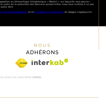
'opposition au démarchage téléphonique « Bloctel », sur laquelle vous pouvez
 le cadre de la protection des Données personnelles, nous vous invitons à ne pas
aisie libre.
ues de Confidentialité
et es
Conditions d'utilisation
de Google s'appliquent.
NOUS
ADHÉRONS
OS LIENS
POLITIQUE RGPD
COOKIES