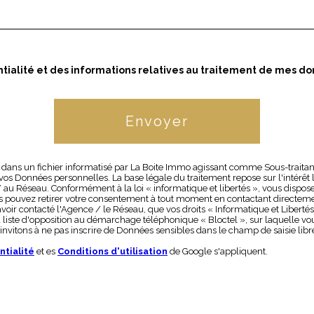
entialité et des informations relatives au traitement de mes do
Envoyer
es dans un fichier informatisé par La Boite Immo agissant comme Sous-traitan
os Données personnelles. La base légale du traitement repose sur l'intérêt 
u Réseau. Conformément à la loi « informatique et libertés », vous disposez 
Vous pouvez retirer votre consentement à tout moment en contactant directeme
 avoir contacté l'Agence / le Réseau, que vos droits « Informatique et Libert
 liste d'opposition au démarchage téléphonique « Bloctel », sur laquelle vou
invitons à ne pas inscrire de Données sensibles dans le champ de saisie libr
ntialité
et es
Conditions d'utilisation
de Google s'appliquent.