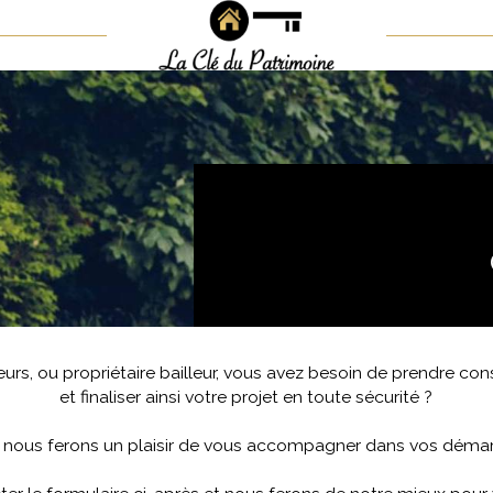
Voir les
31
annonces
uer
Estimer
BUDGET
isonnier
immo pro
rs, ou propriétaire bailleur, vous avez besoin de prendre cons
et finaliser ainsi votre projet en toute sécurité ?
nous ferons un plaisir de vous accompagner dans vos déma