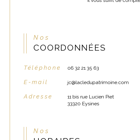
Il vous suffit de compl
Nos
COORDONNÉES
Téléphone
06 32 21 35 63
E-mail
jc@lacledupatrimoine.com
Adresse
11 bis rue Lucien Piet
33320 Eysines
Nos