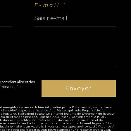
E-mail *
 confidentialité et des
de mes données
Envoyer
ont enregistrées dans un fichier informatisé par La Boite Immo agissant comme
la clientèle/prospects de l'Agence / du Réseau qui reste Responsable du
e légale du traitement repose sur l'intérêt légitime de l'Agence / du Réseau.
ession et sont destinées à l'Agence / au Réseau. Conformément à la loi «
s d’accès, de rectification, d’effacement, d’opposition, de limitation et de
r votre consentement à tout moment en contactant directement l’Agence / Le
us d’informations sur vos droits. Si vous estimez, après avoir contacté l'Agence /
rtés » ne sont pas respectés, vous pouvez adresser une réclamation à la CNIL.