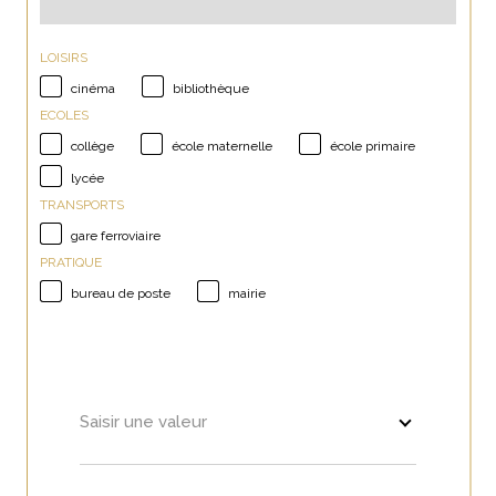
LOISIRS
cinéma
bibliothèque
ECOLES
collège
école maternelle
école primaire
lycée
TRANSPORTS
gare ferroviaire
PRATIQUE
bureau de poste
mairie
Saisir une valeur