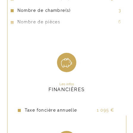
Nombre de chambre(s)
3
Nombre de pièces
6
Nombre de niveaux
1
Vue
pas de vis à vis
Nb de salle de bains
1
Cuisine
Séparée
Type de cuisine
Equipée
Les infos
FINANCIÈRES
Interphone
NON
Visiophone
NON
Taxe foncière annuelle
1 095 €
Balcon
NON
Loggia
NON