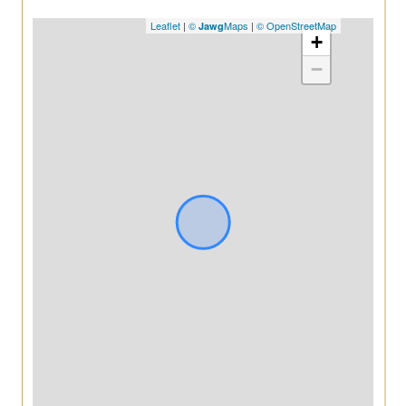
Leaflet
|
©
Maps
|
© OpenStreetMap
Jawg
+
−