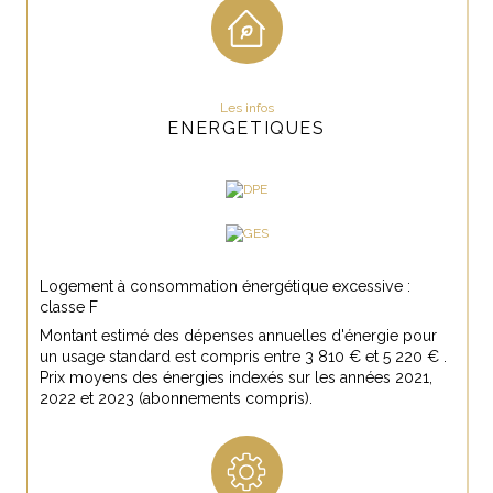
Terrasse
OUI
Nombre de garage
1
Cave
NON
Les infos
ENERGETIQUES
Nombre de parking
3
Exposition
Sud
Année de construction
1968
Terrain piscinable
OUI
Logement à consommation énergétique excessive :
classe F
Terrain arboré
OUI
Montant estimé des dépenses annuelles d'énergie pour
un usage standard est compris entre 3 810 € et 5 220 € .
Prix moyens des énergies indexés sur les années 2021,
2022 et 2023 (abonnements compris).