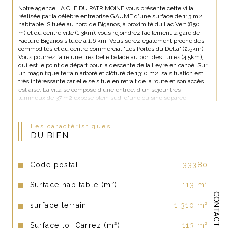
Notre agence LA CLÉ DU PATRIMOINE vous présente cette villa 
réalisée par la célèbre entreprise GAUME d'une surface de 113 m2 
habitable. Située au nord de Biganos, à proximité du Lac Vert (850 
m) et du centre ville (1,3km), vous rejoindrez facilement la gare de 
Facture Biganos située à 1,6 km. Vous serez également proche des 
commodités et du centre commercial "Les Portes du Delta" (2,5km). 
Vous pourrez faire une très belle balade au port des Tuiles (4,5km), 
qui est le point de départ pour la descente de la Leyre en canoé. Sur 
un magnifique terrain arboré et clôturé de 1310 m2, sa situation est 
très intéressante car elle se situe en retrait de la route et son accès 
est aisé. La villa se compose d'une entrée, d'un séjour très 
lumineux de 37 m2 exposé plein sud, d'une cuisine séparée 
aménagée et équipée donnant sur le jardin, de trois chambres avec 
placards (11,11 et 12 m2) d'un bureau de 8 m2, d'une salle de bain, 
d'un wc séparé. Un grand garage de 16 m2 est attenant. Coté 
Les caractéristiques
extérieur, un second garage fermé de 17 m2 avec carport se situe à 
DU BIEN
l'arrière de la maison. Une terrasse exposée plein sud est accessible 
depuis le séjour. Cette maison est idéale pour une résidence 
principale ou secondaire proche du bassin. Taxe foncière : 1095 
euros Chauffage fioul DPE : F GES : F. Arrosage intégré (puit foré). 
Code postal
33380
Pour toute question ou pour une visite, je suis à votre disposition. 
Johanna CLEDOU 06 32 21 35 63. Mail : jc@lacledupatrimoine.com
Surface habitable (m²)
113 m²
CONTACT
surface terrain
1 310 m²
Surface loi Carrez (m²)
113 m²