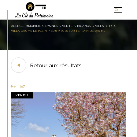
AGENCE IMMOBILIÈRE EYSINES
VENTE
BIGANOS
VILLA
T6
VILLA GAUME DE PLEIN PIED 6 PIECES SUR TERRAIN DE 1310 M2
Retour aux résultats
Réf : 157
VENDU