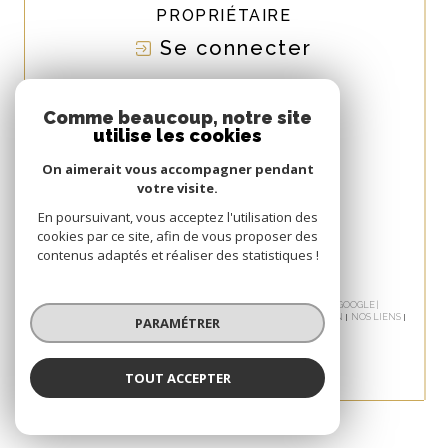
PROPRIÉTAIRE
Se connecter
NOUS
ADHÉRONS
Comme beaucoup, notre site
utilise les cookies
On aimerait vous accompagner pendant
votre visite.
En poursuivant, vous acceptez l'utilisation des
cookies par ce site, afin de vous proposer des
contenus adaptés et réaliser des statistiques !
© 2026 | TOUS DROITS RÉSERVÉS | TRADUCTION POWERED BY GOOGLE |
NOS HONORAIRES
PLAN DU SITE
MENTIONS LÉGALES
ADMIN
NOS LIENS
PARAMÉTRER
POLITIQUE RGPD
COOKIES
TOUT ACCEPTER