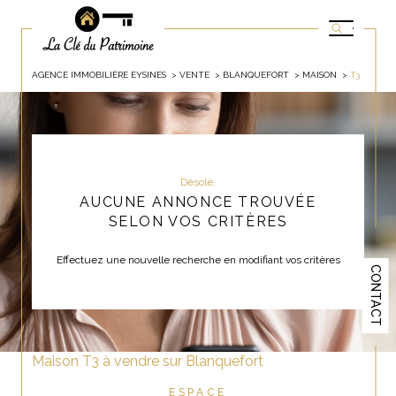
AGENCE IMMOBILIÈRE EYSINES
VENTE
BLANQUEFORT
MAISON
T3
Désolé,
AUCUNE ANNONCE TROUVÉE
SELON VOS CRITÈRES
Effectuez une nouvelle recherche en modifiant vos critères
CONTACT
Maison T3 à vendre sur Blanquefort
ESPACE