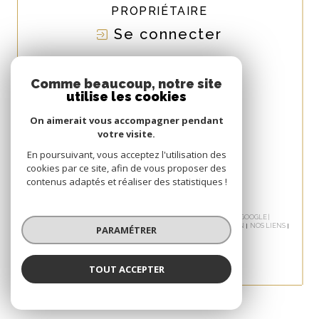
PROPRIÉTAIRE
Se connecter
NOUS
ADHÉRONS
Comme beaucoup, notre site
utilise les cookies
On aimerait vous accompagner pendant
votre visite.
En poursuivant, vous acceptez l'utilisation des
cookies par ce site, afin de vous proposer des
contenus adaptés et réaliser des statistiques !
© 2026 | TOUS DROITS RÉSERVÉS | TRADUCTION POWERED BY GOOGLE |
NOS HONORAIRES
PLAN DU SITE
MENTIONS LÉGALES
ADMIN
NOS LIENS
PARAMÉTRER
POLITIQUE RGPD
COOKIES
TOUT ACCEPTER