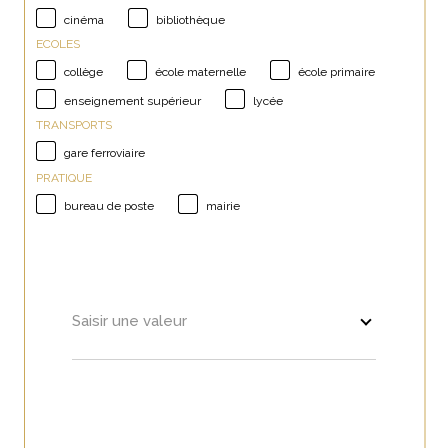
cinéma
bibliothèque
ECOLES
collège
école maternelle
école primaire
enseignement supérieur
lycée
TRANSPORTS
gare ferroviaire
PRATIQUE
bureau de poste
mairie
Saisir une valeur