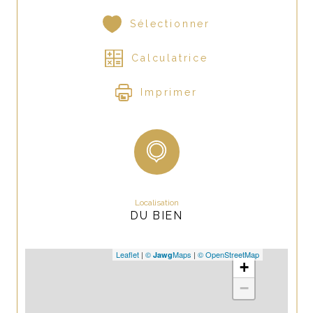
Sélectionner
Calculatrice
Imprimer
Localisation
DU BIEN
Leaflet
|
©
Maps
|
© OpenStreetMap
Jawg
+
−