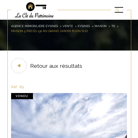
AGENCE IMMOBILIÈRE EYSINES
VENTE
EYSINES
MAISON
T6
MAISON 5 PIECES 130 M2 GRAND JARDIN PLEIN SUD
Retour aux résultats
Réf : 89
VENDU