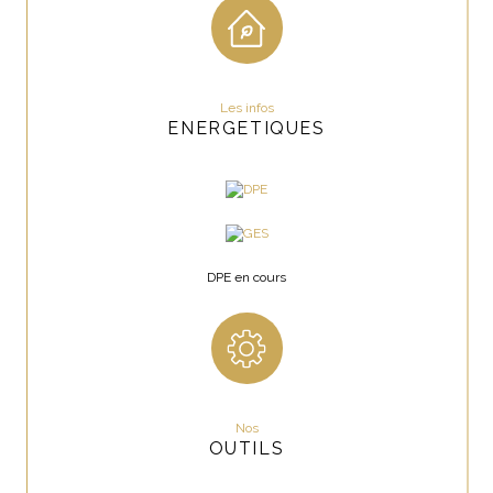
A visiter sans tarder !
Année de construction
1963
Copropriété
NON
Chauffage : chaudière gaz.
Taxe foncière : 1 798 euros par an
Les infos
ENERGETIQUES
Prix du bien : 418 000 €
Prix du bien hors honoraires : 400 000 €
Honoraires TTC : 4,5 % soit 18 000 € ( charge acquéreurs).
Montant estimé des dépenses annuelles d'énergie pour un usage 
standard : entre 2 370 € et 3 270 € par an.
DPE en cours
Date de réalisation des diagnostics énergétiques : 31/05/2022
Pour tout renseignement, nous sommes à votre disposition :
Johanna CLEDOU : O6.32.21.35.63 / jc@lacledupatrimoine.com
Nos
OUTILS