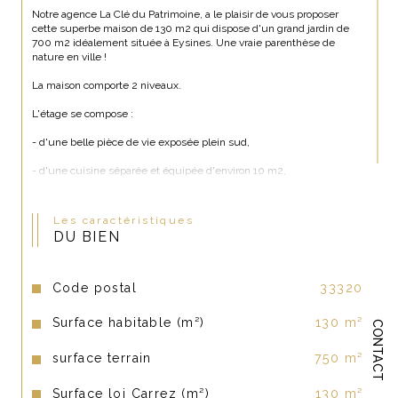
Notre agence La Clé du Patrimoine, a le plaisir de vous proposer 
cette superbe maison de 130 m2 qui dispose d'un grand jardin de 
700 m2 idéalement située à Eysines. Une vraie parenthèse de 
nature en ville !
La maison comporte 2 niveaux.
L'étage se compose :
- d'une belle pièce de vie exposée plein sud,
- d'une cuisine séparée et équipée d'environ 10 m2,
- de trois belles chambres d'environ 10, 12 et 13 m2,
Les caractéristiques
- d'une salle d'eau,
DU BIEN
- d'un WC séparé.
Le rez-de-chaussée se compose :
Code postal
33320
- d'une pièce principale de 23 m2,
Surface habitable (m²)
130 m²
CONTACT
- de deux chambres,
surface terrain
750 m²
- d'un bureau,
Surface loi Carrez (m²)
130 m²