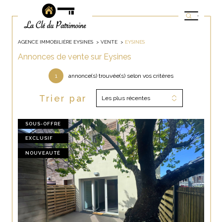
AGENCE IMMOBILIÈRE EYSINES
VENTE
EYSINES
Annonces de vente sur Eysines
1
annonce(s) trouvée(s) selon vos critères
Trier par
Les plus récentes
SOUS-OFFRE
EXCLUSIF
NOUVEAUTÉ