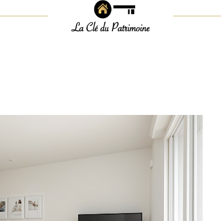
Voir les
1
annonces
uer
Estimer
1
LOCALISATION
BUDGET
isonnier
immo pro