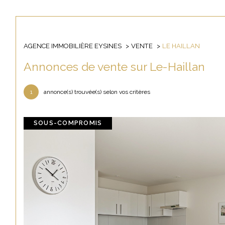
AGENCE IMMOBILIÈRE EYSINES
VENTE
LE HAILLAN
Acheter
Lo
de l'ancien
Annonces de vente sur Le-Haillan
TYPE DE BIEN
1
annonce(s) trouvée(s) selon vos critères
de l'ancien
en sa
de l'
33185 - Le Haillan
SOUS-COMPROMIS