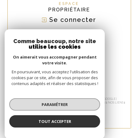
ESPACE
PROPRIÉTAIRE
Se connecter
NOUS
ADHÉRONS
Comme beaucoup, notre site
utilise les cookies
On aimerait vous accompagner pendant
votre visite.
En poursuivant, vous acceptez l'utilisation des
cookies par ce site, afin de vous proposer des
contenus adaptés et réaliser des statistiques !
© 2026 | TOUS DROITS RÉSERVÉS | TRADUCTION POWERED BY GOOGLE |
NOS HONORAIRES
PLAN DU SITE
MENTIONS LÉGALES
ADMIN
NOS LIENS
PARAMÉTRER
POLITIQUE RGPD
COOKIES
TOUT ACCEPTER