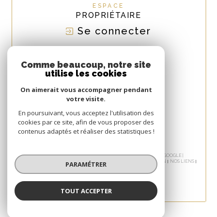
ESPACE
PROPRIÉTAIRE
Se connecter
NOUS
ADHÉRONS
Comme beaucoup, notre site
utilise les cookies
On aimerait vous accompagner pendant
votre visite.
En poursuivant, vous acceptez l'utilisation des
cookies par ce site, afin de vous proposer des
contenus adaptés et réaliser des statistiques !
© 2026 | TOUS DROITS RÉSERVÉS | TRADUCTION POWERED BY GOOGLE |
NOS HONORAIRES
PLAN DU SITE
MENTIONS LÉGALES
ADMIN
NOS LIENS
PARAMÉTRER
POLITIQUE RGPD
COOKIES
TOUT ACCEPTER