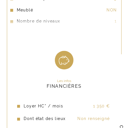
Disponibilité immédiate.
Possibilité de louer une place de parking en sous sol au tarif de 100 
Meublé
NON
euros mensuel.
Nombre de niveaux
1
Loyer : 1350 euros
Charges mensuelles : 30 euros ( électricité et nettoyage des 
Vue
Pas de vis à vis
communs, taxe ordures ménagères)
Nombre de garage
1
Loyer charges comprise : 1380 euros
Exposition
Est-Ouest
Honoraires de location : 975 euros.
Pour toutes questions, je suis à votre disposition. Johanna CLEDOU : 
0632213563/ jc@lacledupatrimoine.com
Les infos
FINANCIÈRES
Loyer HC* / mois
1 350 €
Dont état des lieux
Non renseigné