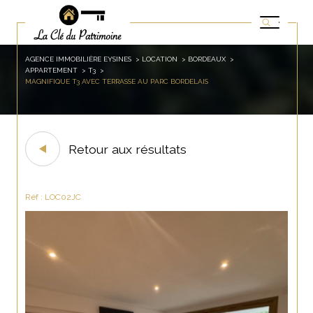
AGENCE IMMOBILIÈRE EYSINES
LOCATION
BORDEAUX
APPARTEMENT
T3
MAGNIFIQUE T3 AVEC TERRASSE AU PARC BORDELAIS
Retour aux résultats
Réf : LOC02JC