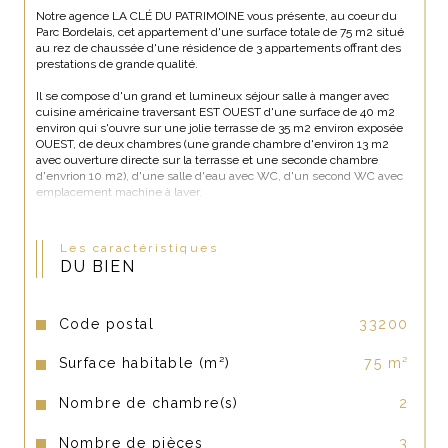
Notre agence LA CLÉ DU PATRIMOINE vous présente, au coeur du 
Parc Bordelais, cet appartement d'une surface totale de 75 m2 situé 
au rez de chaussée d'une résidence de 3 appartements offrant des 
prestations de grande qualité.
Il se compose d'un grand et lumineux séjour salle à manger avec 
cuisine américaine traversant EST OUEST d'une surface de 40 m2 
environ qui s'ouvre sur une jolie terrasse de 35 m2 environ exposée 
OUEST, de deux chambres (une grande chambre d'environ 13 m2 
avec ouverture directe sur la terrasse et une seconde chambre 
d'envrion 10 m2), d'une salle d'eau avec WC, d'un second WC avec 
emplacement machine à laver.
DPE : B GES : B
Les caractéristiques
Chauffage : individuel gaz avec climatisation réversible.
DU BIEN
Volets roulants électriques et double vitrage.
Visiophone.
Code postal
33200
Transports : Tram D arrêt Courbet à 10 minutes à pied. Ligne de bus 
Surface habitable (m²)
75 m²
12 arrêt Parc Bordelais et bus 3 arrêt Grand Lebrun à 5 minutes à 
pied.
Nombre de chambre(s)
2
Résidence de 3 appartements : un appartement par niveau.
Nombre de pièces
3