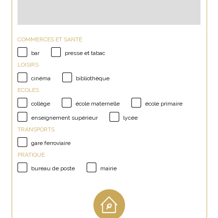
COMMERCES ET SANTÉ
bar
presse et tabac
LOISIRS
cinéma
bibliothèque
ECOLES
collège
école maternelle
école primaire
enseignement supérieur
lycée
TRANSPORTS
gare ferroviaire
PRATIQUE
bureau de poste
mairie