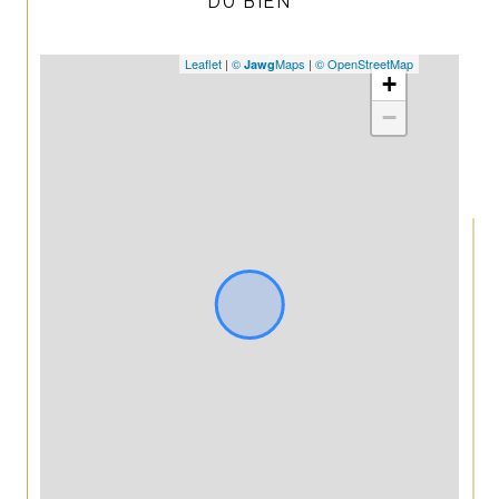
DU BIEN
Leaflet
|
©
Maps
|
© OpenStreetMap
Jawg
+
−