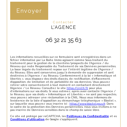
Envoyer
contacter
L'AGENCE
06 32 21 35 63
Les informations recueillies sur ce formulaire sont enregistrées dans un
fichier informatisé par La Boite Immo agissant comme Sous-traitant du
traitement pour la gestion de la clientèle/prospects de l'Agence / du
Réseau qui reste Responsable du Traitement de vos Données personnelles.
La base légale du traitement repose sur l'intérêt légitime de l'Agence /
du Réseau. Elles sont conservées jusqu'à demande de suppression et sont
destinées à l'Agence / au Réseau. Conformément à la loi « informatique et
libertés », vous disposez des droits d’accès, de rectification, d’effacement,
d’opposition, de limitation et de portabilité de vos données. Vous pouvez
retirer votre consentement à tout moment en contactant directement
l’Agence / Le Réseau. Consultez le site
https://cnil.fr/fr
pour plus
d’informations sur vos droits. Si vous estimez, après avoir contacté l'Agence /
le Réseau, que vos droits « Informatique et Libertés » ne sont pas respectés,
vous pouvez adresser une réclamation à la CNIL. Nous vous informons de
l’existence de la liste d'opposition au démarchage téléphonique « Bloctel »,
sur laquelle vous pouvez vous inscrire ici :
https://www.bloctel.gouv.fr
. Dans
le cadre de la protection des Données personnelles, nous vous invitons à ne
pas inscrire de Données sensibles dans le champ de saisie libre.
Ce site est protégé par reCAPTCHA, les
Politiques de Confidentialité
et es
Conditions d'utilisation
de Google s'appliquent.